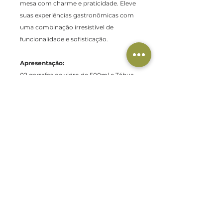
mesa com charme e praticidade. Eleve
suas experiências gastronômicas com
uma combinação irresistível de
funcionalidade e sofisticação.
Apresentação:
02 garrafas de vidro de 500ml e Tábua
Pão&Azeite
Safra:
2026
Produzido por Fazenda Serra dos
Tapes em Canguçu, Rio Grande do Sul,
Brasil